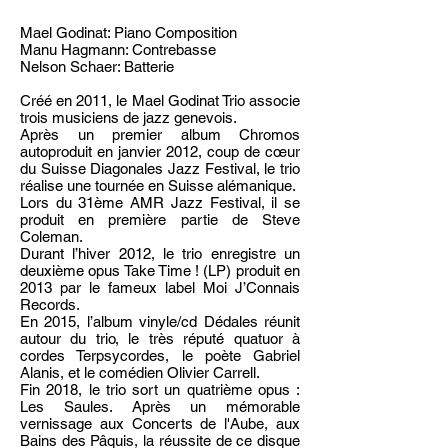
Mael Godinat: Piano Composition
Manu Hagmann: Contrebasse
Nelson Schaer: Batterie
Créé en 2011, le Mael Godinat Trio associe
trois musiciens de jazz genevois.
Après un premier album Chromos
autoproduit en janvier 2012, coup de cœur
du Suisse Diagonales Jazz Festival, le trio
réalise une tournée en Suisse alémanique.
Lors du 31ème AMR Jazz Festival, il se
produit en première partie de Steve
Coleman.
Durant l’hiver 2012, le trio enregistre un
deuxième opus Take Time ! (LP) produit en
2013 par le fameux label Moi J’Connais
Records.
En 2015, l’album vinyle/cd Dédales réunit
autour du trio, le très réputé quatuor à
cordes Terpsycordes, le poète Gabriel
Alanis, et le comédien Olivier Carrell.
Fin 2018, le trio sort un quatrième opus :
Les Saules. Après un mémorable
vernissage aux Concerts de l'Aube, aux
Bains des Pâquis, la réussite de ce disque